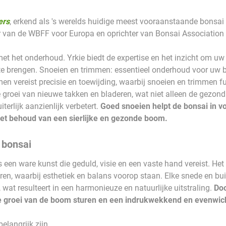
ers
, erkend als 's werelds huidige meest vooraanstaande bonsai 
r van de WBFF voor Europa en oprichter van Bonsai Association
 met het onderhoud. Yrkie biedt de expertise en het inzicht om u
 te brengen. Snoeien en trimmen: essentieel onderhoud voor u
 vereist precisie en toewijding, waarbij snoeien en trimmen f
 groei van nieuwe takken en bladeren, wat niet alleen de gezo
erlijk aanzienlijk verbetert.
Goed snoeien helpt de bonsai in 
 het behoud van een sierlijke en gezonde boom.
 bonsai
een ware kunst die geduld, visie en een vaste hand vereist. Het d
n, waarbij esthetiek en balans voorop staan. Elke snede en buigi
 wat resulteert in een harmonieuze en natuurlijke uitstraling.
Doo
de groei van de boom sturen en een indrukwekkend en evenwich
langrijk zijn