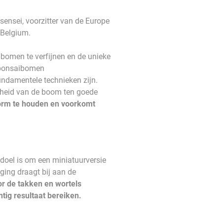
sensei, voorzitter van de Europe
 Belgium.
w bomen te verfijnen en de unieke
w bonsaibomen
undamentele technieken zijn.
ndheid van de boom ten goede
vorm te houden en voorkomt
oel is om een ​​miniatuurversie
ng draagt ​​bij aan de
r de takken en wortels
tig resultaat bereiken.