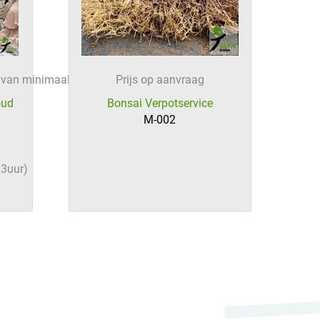
p van minimaal 12
Prijs op aanvraag
oud
Bonsai Verpotservice
M-002
/3uur)
HikaShop , Joomla!® E-Commerce Extension