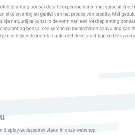
 rotsbeplanting bonsai door te experimenteren met verschillende r
n elke ervaring en geniet van het proces van creatie. Met geduld 
ukje natuurlijke kunst in de vorm van een rotsbeplanting bonsai
eplanting bonsai een serene en inspirerende aanvulling kan zijn
ijl je een blijvende indruk maakt met deze prachtige en betoveren
HikaShop , Joomla!® E-Commerce Extension
 u
n display-accessoires staan in onze webshop.