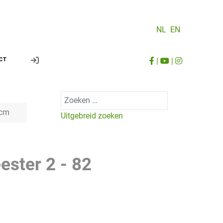
NL
EN
|
|
CT
Zoeken
 cm
Uitgebreid zoeken
ster 2 - 82