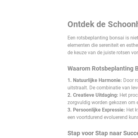
Ontdek de Schoonh
Een rotsbeplanting bonsai is ni
elementen die sereniteit en esthe
de keuze van de juiste rotsen v
Waarom Rotsbeplanting 
1. Natuurlijke Harmonie:
Door ro
uitstraalt. De combinatie van le
2. Creatieve Uitdaging:
Het proce
zorgvuldig worden gekozen om ee
3. Persoonlijke Expressie:
Het kw
een voortdurend evoluerend kunst
Stap voor Stap naar Succ