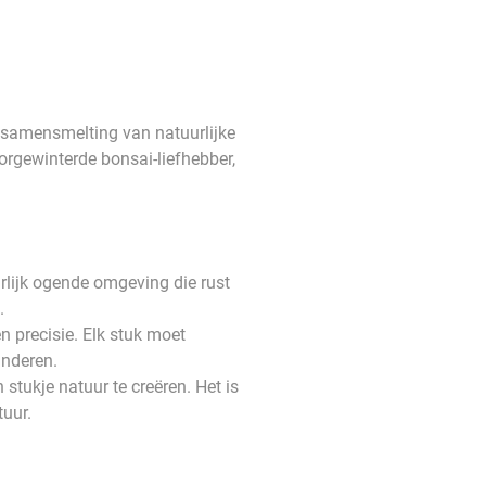
 samensmelting van natuurlijke
oorgewinterde bonsai-liefhebber,
rlijk ogende omgeving die rust
.
en precisie. Elk stuk moet
anderen.
stukje natuur te creëren. Het is
tuur.